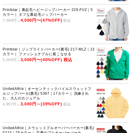
Printstar｜裏起毛ヘビージップパーカー 229-FVZ｜5
カラー｜ タフな裏起毛ジップパーカー
4,000円〜(47%OFF)
7,590円→
税込
Printstar｜ジップライトパーカー(裏毛) 217-MLZ｜13
カラー｜ ファッショナブルに着こなせる
3,000円〜(40%OFF) 税込
5,005円→
UnitedAthle｜オーセンティックパイルスウェットフ
ルジップパーカ(裏毛) 5397｜17カラー｜ 洗練され
た、大人のカジュアル
3,000円～(39%OFF)
4,997円→
税込
UnitedAthle｜スウェットプルオーバーパーカー(裏毛)
5214｜25カラー｜ 定番のプルオーバーパーカ