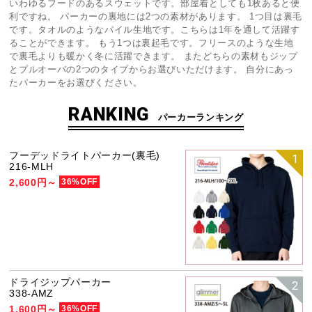
いわゆるフードのあるスウェットです。部屋着としても1枚あると便
利ですね。 パーカーの裏地には2つの素材があります。 1つ目は裏毛
です。タオルのようなパイル生地です。こちらは1年を通して活躍す
ることができます。 もう1つは裏起毛です。フリースのような生地
で裏毛よりも暖かく冬に活躍できます。 またどちらの素材もジップ
とプルオーバの2つのタイプからお選びいただけます。 自分にあっ
たパーカーをお選びください。
RANKING
パーカーランキング
フーデッドライトパーカー(裏毛)
1
216-MLH
2,600円～
36%OFF
ドライジップパーカー
2
338-AMZ
1,600円～
36%OFF